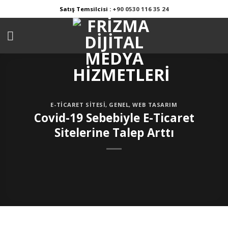
Skip
Satış Temsilcisi :
+90 0530 116 35 24
to
content
E-TICARET SITESI
,
GENEL
,
WEB TASARIM
Covid-19 Sebebiyle E-Ticaret
Sitelerine Talep Arttı