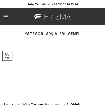
Skip
Satış Temsilcisi :
+90 0530 116 35 24
to
content
KATEGORI ARŞIVLERI:
GENEL
08
Kas
Beylikdüzü Web Tasarım Kelimesinde 2. Olduk