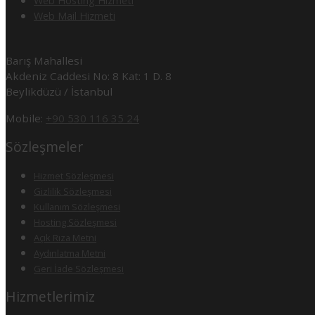
Web Hosting Hizmeti
Web Mail Hizmeti
Barış Mahallesi
Akdeniz Caddesi No: 8 Kat: 1 D. 8
Beylikdüzü / İstanbul
Mobile:
+90 530 116 35 24
Sözleşmeler
Hizmet Sözleşmesi
Gizlilik Sözleşmesi
Kullanım Sözleşmesi
Hosting Sözleşmesi
Açık Rıza Metni
Aydınlatma Metni
Geri İade Sözleşmesi
Hizmetlerimiz