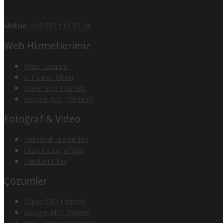
Mobile:
+90 530 116 35 24
Web Hizmetlerimiz
Web Tasarım
E-Ticaret Sitesi
Süper SEO Hizmeti
Google Ads (Reklam)
Fotoğraf & Video
Fotoğraf Hizmetleri
Ürün Fotoğrafçılığı
Tanıtım Filmi
Çözümler
Süper SEO Hizmeti
Google ADS Reklam