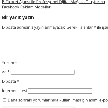
E-Ticaret Ajansı İle Profesyonel Dijital Mağaza Oluşturma
Facebook Reklam Modelleri
Bir yanıt yazın
E-posta adresiniz yayınlanmayacak.
Gerekli alanlar
*
ile işa
Yorum
*
Ad
*
E-posta
*
İnternet sitesi
Daha sonraki yorumlarımda kullanılması için adım, e-pos