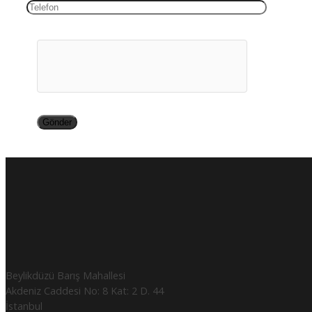
Beylikdüzü Barış Mahallesi
Akdeniz Caddesi No: 8 Kat: 2 D. 44
İstanbul