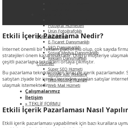
Özel Konsept Tasarım
Entegrasyon Çözümleri
Fotoğraf & Video
Video & Tanıtım Filmi
Fotoğraf Hizmetleri
Ürün Fotoğrafçılığı
Etkili İçerik Pazarlama Nedir?
Dijital Pazarlama
E-Ticaret Danışmanlığı
SEO Danışmanlığı
İnternet önemli bir reklam platformu olup, çok sayıda fir
Sosyal Medya Danışmanlığı
stratejileri önem kazanmaktadır. Doğru müşteriye ulaşmak v
Reklam Danışmanlığı
çeşitli pazarlama teknikleri ortaya çıkmıştır.
Çözümler
Süper SEO Hizmeti
Bu pazarlama tekniklerinden birisi de içerik pazarlamadır. 
Google Ads (Reklam)
satıştan ziyade bir içerik üzerinden yapılan satışlar inter
Web Hosting Hizmeti
ulaşmak istemektedir.
Web Mail Hizmeti
Çalışmalarımız
İletişim
» TEKLİF FORMU
Etkili İçerik Pazarlaması Nasıl Yapılı
Etkili içerik pazarlaması yapabilmek için bazı kurallara uy