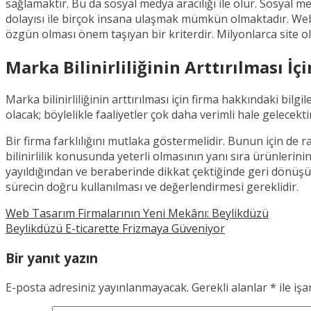
sağlamaktır. Bu da sosyal medya aracılığı ile olur. Sosyal me
dolayısı ile birçok insana ulaşmak mümkün olmaktadır. Web 
özgün olması önem taşıyan bir kriterdir. Milyonlarca site ol
Marka Bilinirliliğinin Arttırılması İç
Marka bilinirliliğinin arttırılması için firma hakkındaki bil
olacak; böylelikle faaliyetler çok daha verimli hale gelecekti
Bir firma farklılığını mutlaka göstermelidir. Bunun için de r
bilinirlilik konusunda yeterli olmasının yanı sıra ürünlerin
yayıldığından ve beraberinde dikkat çektiğinde geri dönüşüml
sürecin doğru kullanılması ve değerlendirmesi gereklidir.
Web Tasarım Firmalarının Yeni Mekânı: Beylikdüzü
Beylikdüzü E-ticarette Frizmaya Güveniyor
Bir yanıt yazın
E-posta adresiniz yayınlanmayacak.
Gerekli alanlar
*
ile işa