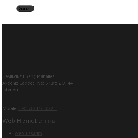
Beylikdüzü Barış Mahallesi
Akdeniz Caddesi No: 8 Kat: 2 D. 44
İstanbul
Mobile:
+90 530 116 35 24
Web Hizmetlerimiz
Web Tasarım