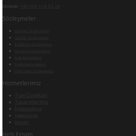
Mobile:
+90 530 116 35 24
Sözleşmeler
Hizmet Sözleşmesi
Gizlilik Sözleşmesi
Kullanım Sözleşmesi
Hosting Sözleşmesi
Açık Rıza Metni
Aydınlatma Metni
Geri İade Sözleşmesi
Hizmetlerimiz
Tüm Özellikler
Tasarımlarımız
Fiyatlandırma
Hakkımızda
İletişim
Hızlı Erişim