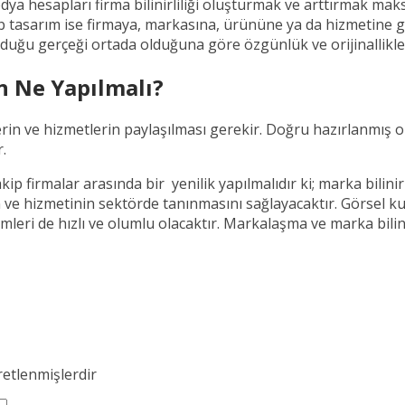
dya hesapları firma bilinirliliği oluşturmak ve arttırmak maks
tasarım ise firmaya, markasına, ürününe ya da hizmetine gör
duğu gerçeği ortada olduğuna göre özgünlük ve orijinallikle we
in Ne Yapılmalı?
gilerin ve hizmetlerin paylaşılması gerekir. Doğru hazırlanmış
r.
akip firmalar arasında bir yenilik yapılmalıdır ki; marka bilin
in ve hizmetinin sektörde tanınmasını sağlayacaktır. Görsel k
eri de hızlı ve olumlu olacaktır. Markalaşma ve marka bilinirl
retlenmişlerdir