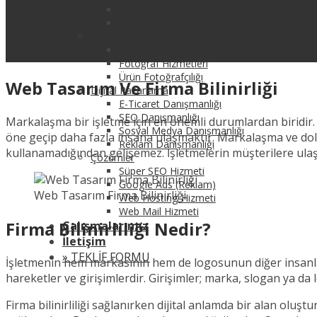
Özel Konsept Tasarım
Entegrasyon Çözümleri
Fotoğraf & Video
Video & Tanıtım Filmi
Fotoğraf Hizmetleri
Ürün Fotoğrafçılığı
Web Tasarım Ve Firma Bilinirliği
Dijital Pazarlama
E-Ticaret Danışmanlığı
SEO Danışmanlığı
Markalaşma bir işletme için en önemli durumlardan biridir. 
Sosyal Medya Danışmanlığı
öne geçip daha fazla insana ulaşmaktır. Markalaşma ve dolayı
Reklam Danışmanlığı
kullanamadığından gelişemez. İşletmelerin müşterilere ulaşma
Çözümler
Süper SEO Hizmeti
Google Ads (Reklam)
Web Tasarım Firma Bilinirliği
Web Hosting Hizmeti
Web Mail Hizmeti
Firma Bilinirliliği Nedir?
Çalışmalarımız
İletişim
» TEKLİF FORMU
İşletmenin hem markasının hem de logosunun diğer insanlarc
hareketler ve girişimlerdir. Girişimler; marka, slogan ya da 
Firma bilinirliliği sağlanırken dijital anlamda bir alan olu