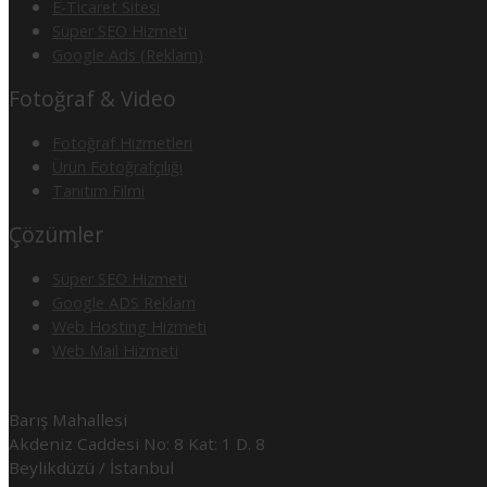
E-Ticaret Sitesi
Süper SEO Hizmeti
Google Ads (Reklam)
Fotoğraf & Video
Fotoğraf Hizmetleri
Ürün Fotoğrafçılığı
Tanıtım Filmi
Çözümler
Süper SEO Hizmeti
Google ADS Reklam
Web Hosting Hizmeti
Web Mail Hizmeti
Barış Mahallesi
Akdeniz Caddesi No: 8 Kat: 1 D. 8
Beylikdüzü / İstanbul