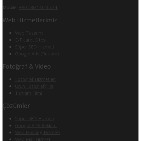
Mobile:
+90 530 116 35 24
Web Hizmetlerimiz
Web Tasarım
E-Ticaret Sitesi
Süper SEO Hizmeti
Google Ads (Reklam)
Fotoğraf & Video
Fotoğraf Hizmetleri
Ürün Fotoğrafçılığı
Tanıtım Filmi
Çözümler
Süper SEO Hizmeti
Google ADS Reklam
Web Hosting Hizmeti
Web Mail Hizmeti