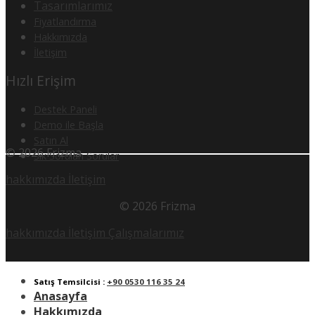
Tasarımlarımız
Fiyatlandırma
Hakkımızda
İletişim
Hızlı Erişim
Destek Paneli
Demo ile Başla
Satın Al
© 2026 Frizma
Sık Sorulan Sorular
hakkımızda
İletişim
© 2026 Frizma
hakkımızda
İletişim
Çalışmalarımız
Satış Temsilcisi :
+90 0530 116 35 24
Anasayfa
Hakkımızda