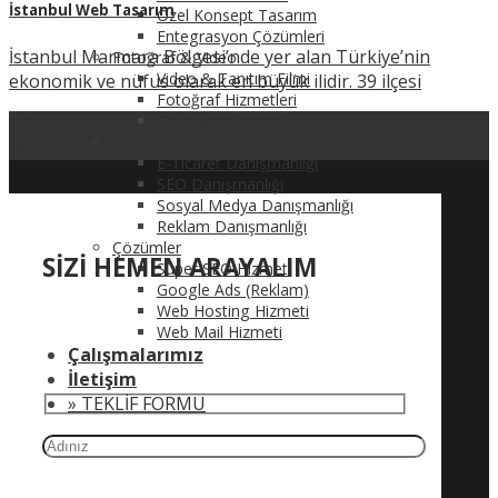
İstanbul Web Tasarım
Özel Konsept Tasarım
Entegrasyon Çözümleri
İstanbul Marmara Bölgesi’nde yer alan Türkiye’nin
Fotoğraf & Video
Video & Tanıtım Filmi
ekonomik ve nüfus olarak en büyük ilidir. 39 ilçesi
Fotoğraf Hizmetleri
Ürün Fotoğrafçılığı
10
Dijital Pazarlama
Mar
E-Ticaret Danışmanlığı
SEO Danışmanlığı
Sosyal Medya Danışmanlığı
Reklam Danışmanlığı
Çözümler
SİZİ HEMEN ARAYALIM
Süper SEO Hizmeti
Google Ads (Reklam)
Web Hosting Hizmeti
Web Mail Hizmeti
Çalışmalarımız
İletişim
» TEKLİF FORMU