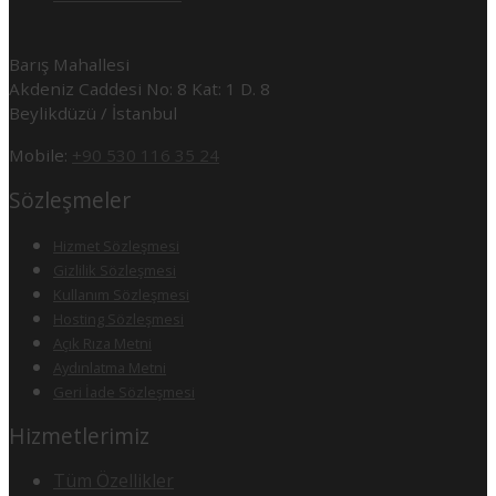
Barış Mahallesi
Akdeniz Caddesi No: 8 Kat: 1 D. 8
Beylikdüzü / İstanbul
Mobile:
+90 530 116 35 24
Sözleşmeler
Hizmet Sözleşmesi
Gizlilik Sözleşmesi
Kullanım Sözleşmesi
Hosting Sözleşmesi
Açık Rıza Metni
Aydınlatma Metni
Geri İade Sözleşmesi
Hizmetlerimiz
Tüm Özellikler