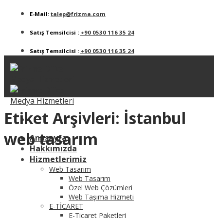
Skip
E-Mail:
talep@frizma.com
to
content
Satış Temsilcisi :
+90 0530 116 35 24
Satış Temsilcisi :
+90 0530 116 35 24
Etiket Arşivleri:
İstanbul
web tasarım
Anasayfa
Hakkımızda
Hizmetlerimiz
Web Tasarım
Web Tasarım
Özel Web Çözümleri
Web Taşıma Hizmeti
E-TİCARET
E-Ticaret Paketleri