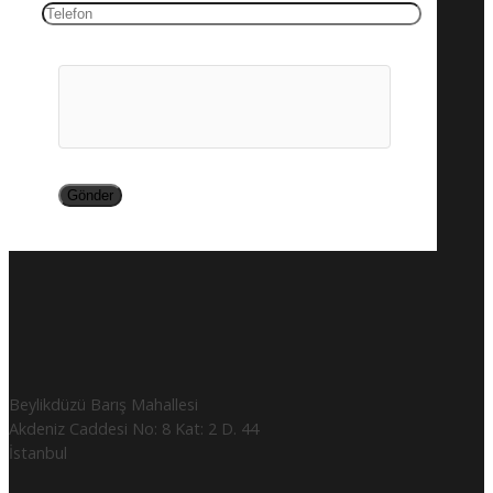
Beylikdüzü Barış Mahallesi
Akdeniz Caddesi No: 8 Kat: 2 D. 44
İstanbul