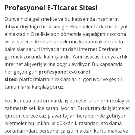
Profesyonel E-Ticaret Sitesi
Dünya hızla gelişmekte ve bu kapsamda insanların
ihtiyaç duyduğu bir kısım gereksinimler farklı bir boyut
almaktadır. Özellikle son dönemde yaşadığımız corona
virüs sürecinde insanlar evlerine kapanmak zorunda
kalmışlar zaruri ihtiyaçlarını dahi internet üzerinden
görmek zorunda kalmışlardır. Yani kısacası dünya artık
internet alışverişlerine doğru evriliyor. Bu kapsamda
her geçen gün
profesyonel e-ticaret
sitesi
platformlarının reklamlarını görüyor ve çeşitli
tanıtımlarla karşılaşıyoruz.
Söz konusu platformlarda işletmeler ürünlerini kolay ve
zahmetsiz şekilde satabiliyorlar. Bu durum da işletmeler
için son derece cazip avantajları beraberinde getiriyor.
İşletmeler bu imkân ile dükkân kirasından, stoklama
sorunlarından, personel çalıştırmaktan kurtulmakta ve