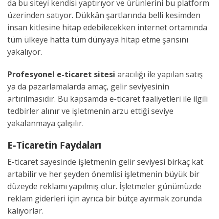
da bu siteyi kendisi yaptırıyor ve ürünlerini bu platform
üzerinden satıyor. Dükkân şartlarında belli kesimden
insan kitlesine hitap edebilecekken internet ortamında
tüm ülkeye hatta tüm dünyaya hitap etme şansını
yakalıyor.
Profesyonel e-ticaret sitesi
aracılığı ile yapılan satış
ya da pazarlamalarda amaç, gelir seviyesinin
artırılmasıdır. Bu kapsamda e-ticaret faaliyetleri ile ilgili
tedbirler alınır ve işletmenin arzu ettiği seviye
yakalanmaya çalışılır.
E-Ticaretin Faydaları
E-ticaret sayesinde işletmenin gelir seviyesi birkaç kat
artabilir ve her şeyden önemlisi işletmenin büyük bir
düzeyde reklamı yapılmış olur. İşletmeler günümüzde
reklam giderleri için ayrıca bir bütçe ayırmak zorunda
kalıyorlar.