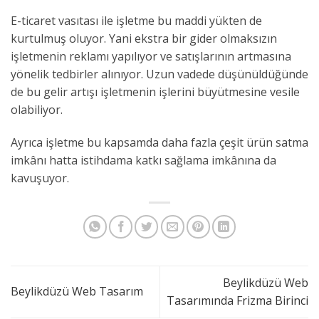
E-ticaret vasıtası ile işletme bu maddi yükten de
kurtulmuş oluyor. Yani ekstra bir gider olmaksızın
işletmenin reklamı yapılıyor ve satışlarının artmasına
yönelik tedbirler alınıyor. Uzun vadede düşünüldüğünde
de bu gelir artışı işletmenin işlerini büyütmesine vesile
olabiliyor.
Ayrıca işletme bu kapsamda daha fazla çeşit ürün satma
imkânı hatta istihdama katkı sağlama imkânına da
kavuşuyor.
Beylikdüzü Web
Beylikdüzü Web Tasarım
Tasarımında Frizma Birinci