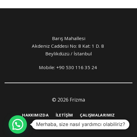
Barış Mahallesi
Akdeniz Caddesi No: 8 Kat: 1 D. 8
Beylikdüzü / İstanbul
Mobile:
+90 530 116 35 24
© 2026 Frizma
HAKKIMIZDA
İLETIŞIM
ÇALIŞMALARIMIZ
Merhaba, size nasıl yardımcı olabiliriz?