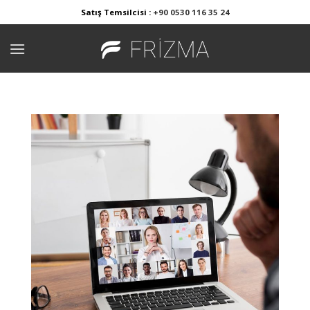
Skip
Satış Temsilcisi :
+90 0530 116 35 24
to
content