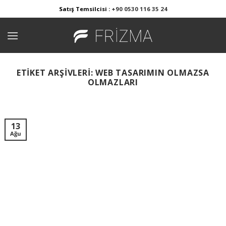
Skip
Satış Temsilcisi :
+90 0530 116 35 24
to
content
ETIKET ARŞIVLERI:
WEB TASARIMIN OLMAZSA
OLMAZLARI
13
Ağu