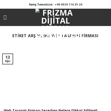
Skip
Satış Temsilcisi :
+90 0530 116 35 24
to
content
ETIKET ARŞIVLERI:
WEB TASARIM FIRMASI
13
Ağu
Web Tasarım Firması Seçerken Nelere Dikkat Edilmeli